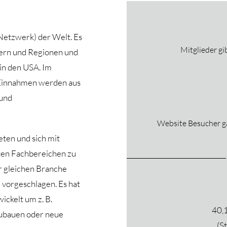
-Netzwerk) der Welt. Es
Mitglieder gi
dern und Regionen und
in den USA. Im
Einnahmen werden aus
 und
Website Besucher ga
ten und sich mit
ten Fachbereichen zu
er gleichen Branche
vorgeschlagen. Es hat
ickelt um z. B.
40,1
ubauen oder neue
(S